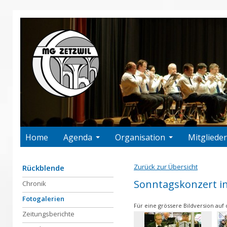
Home
Agenda
Organisation
Mitglieder
Zurück zur Übersicht
Rückblende
Sonntagskonzert i
Chronik
Fotogalerien
Für eine grössere Bildversion auf 
Zeitungsberichte