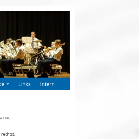
de
Links
Intern
lasse,
rechts).