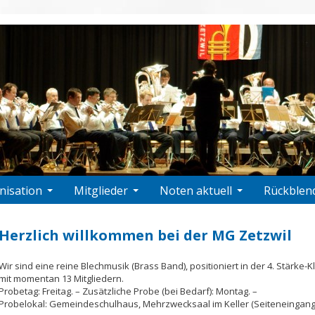
nisation
Mitglieder
Noten aktuell
Rückblen
Herzlich willkommen bei der MG Zetzwil
Wir sind eine reine Blechmusik (Brass Band), positioniert in der 4. Stärke-K
mit momentan 13 Mitgliedern.
Probetag: Freitag. – Zusätzliche Probe (bei Bedarf): Montag. –
Probelokal: Gemeindeschulhaus, Mehrzwecksaal im Keller (Seiteneingang 